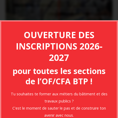
A.M.E.P CFA BTP DUCOS
Quartier Vaudrancourt
97224 Ducos
OUVERTURE DES
0596 771 588
INSCRIPTIONS 2026-
Formulaire de contact
PORTAIL AMEP-CFA-BTP
2027
Précédent
Suivant
pour toutes les sections
de l’OF/CFA BTP !
Tu souhaites te former aux métiers du bâtiment et des
travaux publics ?
C'est le moment de sauter le pas et de construire ton
Suivez-nous sur
les
avenir avec nous.