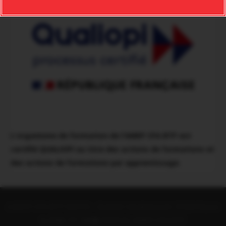
L'organisme de formation de l'AMEP CFA BTP est
certifié QUALIOPI au titre des actions de formations et
des actions de formations par apprentissage.
A.M.E.P CFA BTP DUCOS - Quartier Vaudrancourt, 97224 Ducos
0596 771 588
PORTAIL AMEP CFA-BTP